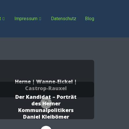
t
Impressum
Datenschutz
Blog
Herne | Wanne-Eickel |
Castrop-Rauxel
Der Kandidat – Porträt
des Herner
Kommunalpolitikers
Daniel Kleibömer