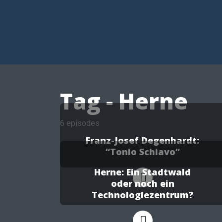
Tag -
Herne
6 episodes
Franz-Josef Degenhardt:
“Tonio Schiavo”
Herne: Ein Stadtwald
oder noch ein
Technologiezentrum?