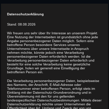
Menu
Datenschutzerklärung
Tag -
Elfe
Stand: 08.08.2026
1 episodes
Wir freuen uns sehr über Ihr Interesse an unserem Projekt.
Eine Nutzung der Internetseiten ist grundsätzlich ohne jede
Angabe personenbezogener Daten möglich. Sofern eine
betroffene Person besondere Services unseres
Unternehmens über unsere Internetseite in Anspruch
nehmen möchte, könnte jedoch eine Verarbeitung
personenbezogener Daten erforderlich werden. Ist die
Verarbeitung personenbezogener Daten erforderlich und
besteht für eine solche Verarbeitung keine gesetzliche
Wenn ein Dulcimer auf
Grundlage, holen wir generell eine Einwilligung der
Emschersagen trifft …
betroffenen Person ein.
Die Verarbeitung personenbezogener Daten, beispielsweise
des Namens, der Anschrift, E-Mail-Adresse oder
Telefonnummer einer betroffenen Person, erfolgt stets im
Einklang mit der Datenschutz-Grundverordnung und in
Übereinstimmung mit den für uns geltenden
landesspezifischen Datenschutzbestimmungen. Mittels dieser
Datenschutzerklärung möchte unser Unternehmen die
Öffentlichkeit über Art, Umfang und Zweck der von uns