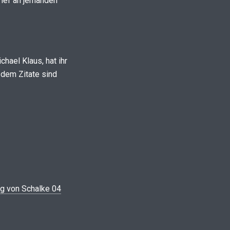
rief an jemanden
chael Klaus, hat ihr
 dem Zitate sind
ng von Schalke 04