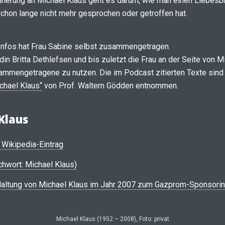
innerung an Michael Klaus geht es darum, wie man einen Liebesb
schon lange nicht mehr gesprochen oder getroffen hat.
e Infos hat Frau Sabine selbst zusammengetragen.
in Britta Dethlefsen und bis zuletzt die Frau an der Seite von Mi
usammengetragene zu nutzen. Die im Podcast zitierten Texte sind
chael Klaus“
von Prof. Waltern Gödden entnommen.
Klaus
 Wikipedia-Eintrag
hwort: Michael Klaus)
 Haltung von Michael Klaus im Jahr 2007 zum Gazprom-Sponsori
Michael Klaus (1952 – 2008), Foto: privat