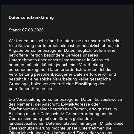
Menu
Datenschutzerklärung
Tag -
Sabine
Stand: 07.08.2026
1 episodes
Wir freuen uns sehr über Ihr Interesse an unserem Projekt.
Eine Nutzung der Internetseiten ist grundsätzlich ohne jede
Angabe personenbezogener Daten möglich. Sofern eine
betroffene Person besondere Services unseres
Unternehmens über unsere Internetseite in Anspruch
nehmen möchte, könnte jedoch eine Verarbeitung
personenbezogener Daten erforderlich werden. Ist die
Verarbeitung personenbezogener Daten erforderlich und
Frau Sabines
besteht für eine solche Verarbeitung keine gesetzliche
Wörterbüdchen #3: Die
Grundlage, holen wir generell eine Einwilligung der
betroffenen Person ein.
Nachbarschaft des
Wörterbüdchens
Die Verarbeitung personenbezogener Daten, beispielsweise
des Namens, der Anschrift, E-Mail-Adresse oder
Telefonnummer einer betroffenen Person, erfolgt stets im
Einklang mit der Datenschutz-Grundverordnung und in
Übereinstimmung mit den für uns geltenden
landesspezifischen Datenschutzbestimmungen. Mittels dieser
Datenschutzerklärung möchte unser Unternehmen die
Öffentlichkeit über Art, Umfang und Zweck der von uns