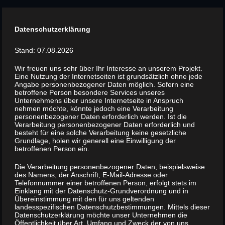
Menu
Datenschutzerklärung
Tag -
Identität
Stand: 07.08.2026
2 episodes
Wir freuen uns sehr über Ihr Interesse an unserem Projekt.
Eine Nutzung der Internetseiten ist grundsätzlich ohne jede
Angabe personenbezogener Daten möglich. Sofern eine
betroffene Person besondere Services unseres
Unternehmens über unsere Internetseite in Anspruch
nehmen möchte, könnte jedoch eine Verarbeitung
personenbezogener Daten erforderlich werden. Ist die
Verarbeitung personenbezogener Daten erforderlich und
besteht für eine solche Verarbeitung keine gesetzliche
Frau Sabines
Grundlage, holen wir generell eine Einwilligung der
Wörterbüdchen #6: De
betroffenen Person ein.
Ruhrtüppen – Teil 2
Die Verarbeitung personenbezogener Daten, beispielsweise
des Namens, der Anschrift, E-Mail-Adresse oder
Telefonnummer einer betroffenen Person, erfolgt stets im
Einklang mit der Datenschutz-Grundverordnung und in
Übereinstimmung mit den für uns geltenden
landesspezifischen Datenschutzbestimmungen. Mittels dieser
Datenschutzerklärung möchte unser Unternehmen die
Öffentlichkeit über Art, Umfang und Zweck der von uns