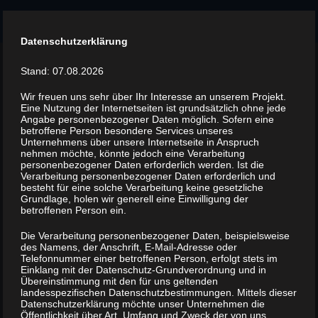
Menu
Datenschutzerklärung
Tag -
Heil & Sägen
Stand: 07.08.2026
1 episodes
Wir freuen uns sehr über Ihr Interesse an unserem Projekt.
Eine Nutzung der Internetseiten ist grundsätzlich ohne jede
Angabe personenbezogener Daten möglich. Sofern eine
betroffene Person besondere Services unseres
Unternehmens über unsere Internetseite in Anspruch
nehmen möchte, könnte jedoch eine Verarbeitung
personenbezogener Daten erforderlich werden. Ist die
Frau Sabines
Verarbeitung personenbezogener Daten erforderlich und
besteht für eine solche Verarbeitung keine gesetzliche
Wörterbüdchen #7: Ein
Grundlage, holen wir generell eine Einwilligung der
Fundstück aus dem
betroffenen Person ein.
Archiv der Agentur „Heil
Die Verarbeitung personenbezogener Daten, beispielsweise
& Sägen“
des Namens, der Anschrift, E-Mail-Adresse oder
Telefonnummer einer betroffenen Person, erfolgt stets im
Einklang mit der Datenschutz-Grundverordnung und in
Übereinstimmung mit den für uns geltenden
landesspezifischen Datenschutzbestimmungen. Mittels dieser
Datenschutzerklärung möchte unser Unternehmen die
Öffentlichkeit über Art, Umfang und Zweck der von uns